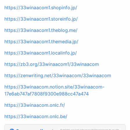
https://33winaacom1.shopinfo.jp/
https://33winaacom1.storeinfo.jp/
https://33winaacom1.theblog.me/
https://33winaacom1.themedia.jp/
https://33winaacom1.localinfo.jp/
https://zb3.org/33winaacom1/33winaacom
https://zenwriting.net/33winaacom/33winaacom
https://33winaacom.notion.site/33winaacom-
17e6ab747af7808f9300e988cc47a474
https://33winaacom.onlc.fr/
https://33winaacom.onlc.be/