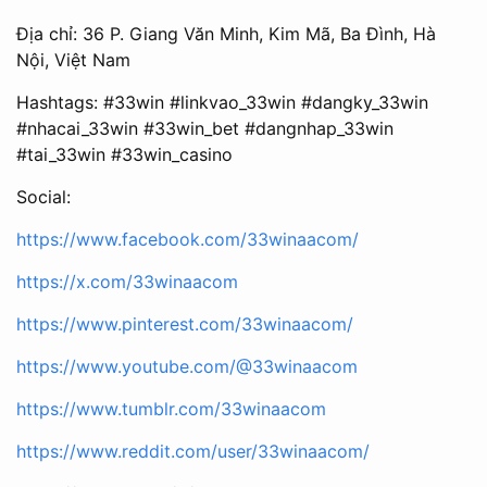
Địa chỉ: 36 P. Giang Văn Minh, Kim Mã, Ba Đình, Hà
Nội, Việt Nam
Hashtags: #33win #linkvao_33win #dangky_33win
#nhacai_33win #33win_bet #dangnhap_33win
#tai_33win #33win_casino
Social:
https://www.facebook.com/33winaacom/
https://x.com/33winaacom
https://www.pinterest.com/33winaacom/
https://www.youtube.com/@33winaacom
https://www.tumblr.com/33winaacom
https://www.reddit.com/user/33winaacom/