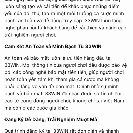
luôn sáng tạo và cải tiến để khắc phục những điểm
yếu của đối thủ, tạo ra một môi trường cá cược minh
bạch, an toàn và dễ dàng truy cập. 33WIN luôn lắng
nghe phản hồi từ khách hàng để cải thiện và nâng cao
trải nghiệm người chơi.
Cam Kết An Toàn và Minh Bạch Từ 33WIN
An toàn và bảo mật luôn là ưu tiên hàng đầu tại
33WIN. Mọi thông tin của người chơi đều được bảo vệ
bởi các công nghệ bảo mật tiên tiến, giúp người chơi
hoàn toàn yên tâm khi tham gia cá cược mà không
phải lo lắng về vấn đề bảo mật. Chính nhờ sự minh
bạch và bảo mật, 33WIN đã nhận được sự tín nhiệm
cao từ cộng đồng người chơi, không chỉ tại Việt Nam
mà còn ở các quốc gia khác.
Đăng Ký Dễ Dàng, Trải Nghiệm Mượt Mà
Quá trình đăng ký tại 33WIN rất đơn giản và nhanh