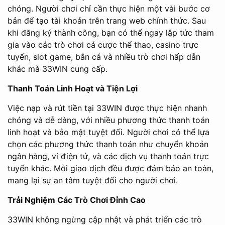
chóng. Người chơi chỉ cần thực hiện một vài bước cơ
bản để tạo tài khoản trên trang web chính thức. Sau
khi đăng ký thành công, bạn có thể ngay lập tức tham
gia vào các trò chơi cá cược thể thao, casino trực
tuyến, slot game, bắn cá và nhiều trò chơi hấp dẫn
khác mà 33WIN cung cấp.
Thanh Toán Linh Hoạt và Tiện Lợi
Việc nạp và rút tiền tại 33WIN được thực hiện nhanh
chóng và dễ dàng, với nhiều phương thức thanh toán
linh hoạt và bảo mật tuyệt đối. Người chơi có thể lựa
chọn các phương thức thanh toán như chuyển khoản
ngân hàng, ví điện tử, và các dịch vụ thanh toán trực
tuyến khác. Mỗi giao dịch đều được đảm bảo an toàn,
mang lại sự an tâm tuyệt đối cho người chơi.
Trải Nghiệm Các Trò Chơi Đỉnh Cao
33WIN không ngừng cập nhật và phát triển các trò